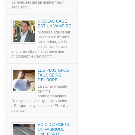
généreuses qui lui donnent leur
sang sont ...
NICOLAS CAGE
EST UN VAMPIRE
Nicolas Cage serait
un vampire d'après
un vendeur, sur le
site de ventes aux
enchères eBay. Il a retrouvé une
photographie d'un homm...
LES PLUS GROS
FAUX SEINS
D'EUROPE
La star allemande
de films
pornographiques
Bishayn a les plus gros faux seins
d'Europe... voyez un peu ! Et tout ça
pour ça ! ...
VOICI COMMENT
ON FABRIQUE
UNE PORTE