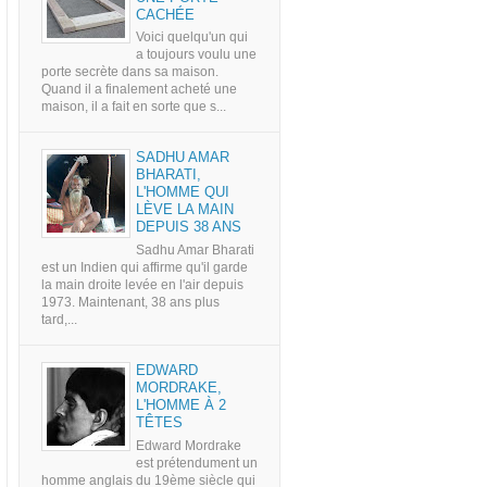
CACHÉE
Voici quelqu'un qui
a toujours voulu une
porte secrète dans sa maison.
Quand il a finalement acheté une
maison, il a fait en sorte que s...
SADHU AMAR
BHARATI,
L'HOMME QUI
LÈVE LA MAIN
DEPUIS 38 ANS
Sadhu Amar Bharati
est un Indien qui affirme qu'il garde
la main droite levée en l'air depuis
1973. Maintenant, 38 ans plus
tard,...
EDWARD
MORDRAKE,
L'HOMME À 2
TÊTES
Edward Mordrake
est prétendument un
homme anglais du 19ème siècle qui