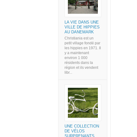
LA VIE DANS UNE
VILLE DE HIPPIES
AU DANEMARK
Christiania est un
petit village fondé par
les hippies en 1971. Il
y a maintenant
environ 1 000
résidents dans la
région et ils vendent
libr...
UNE COLLECTION
DE VÉLOS
SURPRENANTS