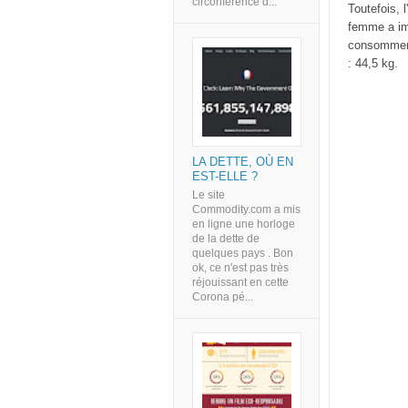
circonférence d...
Toutefois
, 
femme
a i
consomme
:
44,5 kg
.
LA DETTE, OÙ EN
EST-ELLE ?
Le site
Commodity.com a mis
en ligne une horloge
de la dette de
quelques pays . Bon
ok, ce n'est pas très
réjouissant en cette
Corona pé...