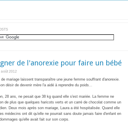
OSTS
igner de l'anorexie pour faire un bébé
 août 2012
 de mariage
laissent transparaître une
jeune femme
souffrant
d'anorexie
.
son désir de
devenir mère
l'a aidé à
reprendre du poids...
on
, 28 ans,
ne
pesait
que 38
kg q
uand elle s'est mariée
.
La femme
ne
ien de plus que
quelques
haricots verts et
un carré de
chocolat comme
un
dien.
Deux mois
après son mariage,
Laura
a été hospitalisée
.
Quand
elle
les médecins ont dit
qu'elle
ne pourrait sans doute jamais
faire d'enfant
en
s dommages
qu'elle avait fait
sur son corps
.