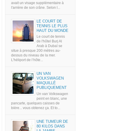
avait un visage supplémentaire à
l'arrière de son crâne. Selon l...
LE COURT DE
TENNIS LE PLUS
HAUT DU MONDE
Le court de tennis
de l'hôtel Burj Al
Arab à Dubaï se
situe à presque 200 mètres au-
dessus du niveau de la mer.
L'héliport de l’hôte...
UN VAN
VOLKSWAGEN
MAQUILLÉ
PUBLIQUEMENT
Un van Volkswagen
peint en blanc, une
pancarte, quelques caisses de
bière... vous obtenez ça. Et to...
UNE TUMEUR DE
80 KILOS DANS
LA JAMBE