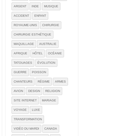
ARGENT
INDE
MUSIQUE
ACCIDENT
ENFANT
ROYAUME-UNIS
CHIRURGIE
CHIRURGIE ESTHÉTIQUE
MAQUILLAGE
AUSTRALIE
AFRIQUE
HÔTEL
OCÉANIE
TATOUAGES
ÉVOLUTION
GUERRE
POISSON
CHANTEURS
RÉGIME
ARMES
AVION
DESIGN
RELIGION
SITE INTERNET
MARIAGE
VOYAGE
LUXE
TRANSFORMATION
VIDÉO DU MARDI
CANADA