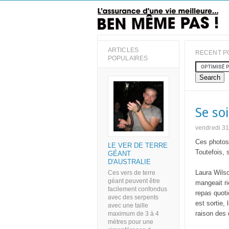
ARTICLES
RECENT P
POPULAIRES
Se so
vendredi 31
Ces
photos
LE VER DE TERRE
Toutefois
, 
GÉANT
D'AUSTRALIE
Laura
Wils
Ces vers de terre
géant peuvent être
mangeait
r
facilement confondus
repas quoti
avec des serpents
est sortie
,
avec une taille
raison de
maximum de 3 à 4
mètres pour une