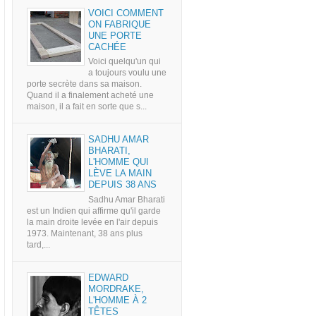
VOICI COMMENT
ON FABRIQUE
UNE PORTE
CACHÉE
Voici quelqu'un qui
a toujours voulu une
porte secrète dans sa maison.
Quand il a finalement acheté une
maison, il a fait en sorte que s...
SADHU AMAR
BHARATI,
L'HOMME QUI
LÈVE LA MAIN
DEPUIS 38 ANS
Sadhu Amar Bharati
est un Indien qui affirme qu'il garde
la main droite levée en l'air depuis
1973. Maintenant, 38 ans plus
tard,...
EDWARD
MORDRAKE,
L'HOMME À 2
TÊTES