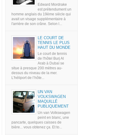
Edward Mordrake
est prétendument un
homme anglais du 19ème siècle qui
avait un visage supplémentaire à
l'arrière de son crâne. Selon l...
LE COURT DE
TENNIS LE PLUS
HAUT DU MONDE
Le court de tennis
de l'hôtel Burj Al
Arab à Dubaï se
situe à presque 200 mètres au-
dessus du niveau de la mer.
L'héliport de l’hôte...
UN VAN
VOLKSWAGEN
MAQUILLÉ
PUBLIQUEMENT
Un van Volkswagen
peint en blanc, une
pancarte, quelques caisses de
bière... vous obtenez ça. Et to...