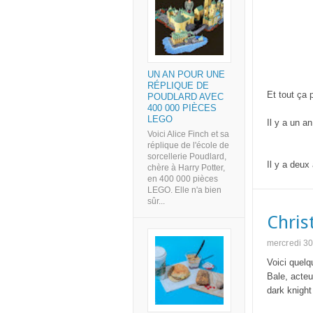
UN AN POUR UNE
RÉPLIQUE DE
Et tout ça 
POUDLARD AVEC
400 000 PIÈCES
LEGO
Il y a un an
Voici Alice Finch et sa
réplique de l'école de
sorcellerie Poudlard,
Il y a deux
chère à Harry Potter,
en 400 000 pièces
LEGO. Elle n'a bien
sûr...
Chris
mercredi 30
Voici quelq
Bale, acte
dark knight