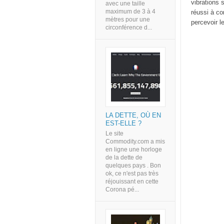
vibrations s
avec une taille
maximum de 3 à 4
réussi à co
mètres pour une
percevoir l
circonférence d...
LA DETTE, OÙ EN
EST-ELLE ?
Le site
Commodity.com a mis
en ligne une horloge
de la dette de
quelques pays . Bon
ok, ce n'est pas très
réjouissant en cette
Corona pé...