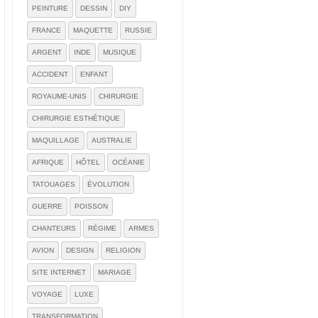
PEINTURE
DESSIN
DIY
FRANCE
MAQUETTE
RUSSIE
ARGENT
INDE
MUSIQUE
ACCIDENT
ENFANT
ROYAUME-UNIS
CHIRURGIE
CHIRURGIE ESTHÉTIQUE
MAQUILLAGE
AUSTRALIE
AFRIQUE
HÔTEL
OCÉANIE
TATOUAGES
ÉVOLUTION
GUERRE
POISSON
CHANTEURS
RÉGIME
ARMES
AVION
DESIGN
RELIGION
SITE INTERNET
MARIAGE
VOYAGE
LUXE
TRANSFORMATION