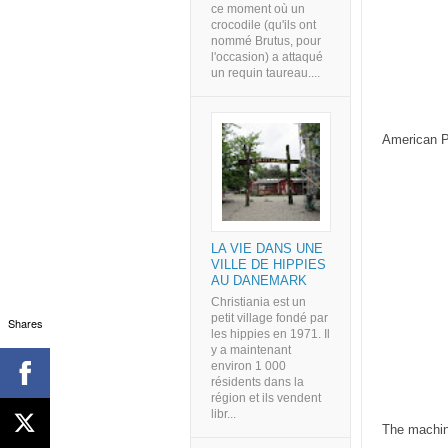
ce moment où un
crocodile (qu'ils ont
nommé Brutus, pour
l'occasion) a attaqué
un requin taureau....
American P
LA VIE DANS UNE
VILLE DE HIPPIES
AU DANEMARK
Christiania est un
petit village fondé par
Shares
les hippies en 1971. Il
y a maintenant
environ 1 000
résidents dans la
région et ils vendent
libr...
The machin