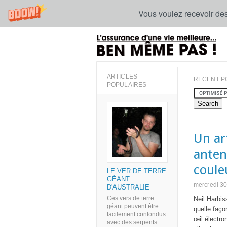
Vous voulez recevoir des
ARTICLES
RECENT P
POPULAIRES
Un ar
anten
coule
LE VER DE TERRE
GÉANT
mercredi 30
D'AUSTRALIE
Ces vers de terre
Neil Harbis
géant peuvent être
quelle façon
facilement confondus
œil électro
avec des serpents