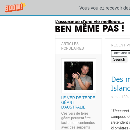
Vous voulez recevoir des
ARTICLES
RECENT P
POPULAIRES
Des m
Islan
samedi 30 
LE VER DE TERRE
GÉANT
D'AUSTRALIE
"
Thousand 
Ces vers de terre
compose de 
géant peuvent être
s'étendent 
facilement confondus
avec des serpents
kilomètres 