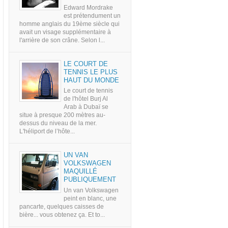
Edward Mordrake
est prétendument un
homme anglais du 19ème siècle qui
avait un visage supplémentaire à
l'arrière de son crâne. Selon l...
LE COURT DE
TENNIS LE PLUS
HAUT DU MONDE
Le court de tennis
de l'hôtel Burj Al
Arab à Dubaï se
situe à presque 200 mètres au-
dessus du niveau de la mer.
L'héliport de l’hôte...
UN VAN
VOLKSWAGEN
MAQUILLÉ
PUBLIQUEMENT
Un van Volkswagen
peint en blanc, une
pancarte, quelques caisses de
bière... vous obtenez ça. Et to...