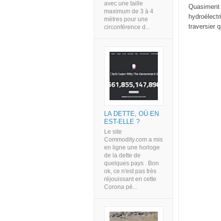
avec une taille
Quasiment t
maximum de 3 à 4
hydroélectr
mètres pour une
traversier q
circonférence d...
LA DETTE, OÙ EN
EST-ELLE ?
Le site
Commodity.com a mis
en ligne une horloge
de la dette de
quelques pays . Bon
ok, ce n'est pas très
réjouissant en cette
Corona pé...