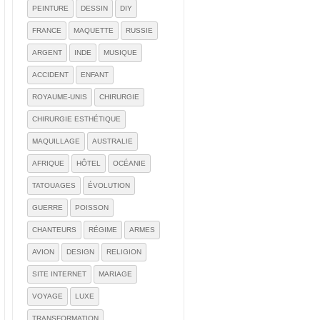
PEINTURE
DESSIN
DIY
FRANCE
MAQUETTE
RUSSIE
ARGENT
INDE
MUSIQUE
ACCIDENT
ENFANT
ROYAUME-UNIS
CHIRURGIE
CHIRURGIE ESTHÉTIQUE
MAQUILLAGE
AUSTRALIE
AFRIQUE
HÔTEL
OCÉANIE
TATOUAGES
ÉVOLUTION
GUERRE
POISSON
CHANTEURS
RÉGIME
ARMES
AVION
DESIGN
RELIGION
SITE INTERNET
MARIAGE
VOYAGE
LUXE
TRANSFORMATION