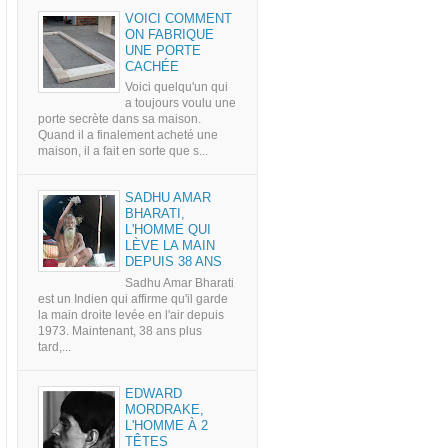
VOICI COMMENT
ON FABRIQUE
UNE PORTE
CACHÉE
Voici quelqu'un qui
a toujours voulu une
porte secrète dans sa maison.
Quand il a finalement acheté une
maison, il a fait en sorte que s...
SADHU AMAR
BHARATI,
L'HOMME QUI
LÈVE LA MAIN
DEPUIS 38 ANS
Sadhu Amar Bharati
est un Indien qui affirme qu'il garde
la main droite levée en l'air depuis
1973. Maintenant, 38 ans plus
tard,...
EDWARD
MORDRAKE,
L'HOMME À 2
TÊTES