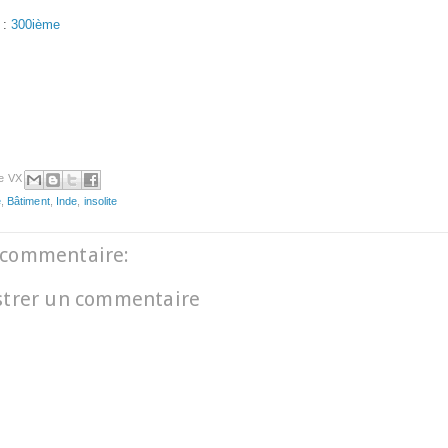
 :
300ième
e VX
e
,
Bâtiment
,
Inde
,
insolite
commentaire:
strer un commentaire