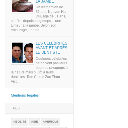
LA JAMBE
Un vietnamien de
31 ans, Nguyen Hai
Dui, âgé de 31 ans,
souffre, depuis longtemps, d'une
tumeur à la jambe. Selon son
entourage, une bo...
LES CÉLÉBRITÉS
AVANT ET APRÈS
LE DENTISTE
Quelques célébrités
ne doivent pas leurs
sourires ravageurs à
la nature mais plutôt à leurs
dentistes. Tom Cruise Zac Efron
Vict...
Mentions légales
TAGS
INSOLITE
ASIE
AMÉRIQUE