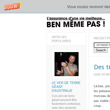
Vous voulez recevoir des
ARTICLES
RECENT P
POPULAIRES
Des t
lundi 24 d
LE VER DE TERRE
Là-bas, pou
GÉANT
D'AUSTRALIE
les poteaux
morceau de 
Ces vers de terre
géant peuvent être
pas stable 
facilement confondus
coup...
avec des serpents