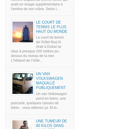
avait un visage supplémentaire à
l'arrière de son crâne. Selon l...
LE COURT DE
TENNIS LE PLUS
HAUT DU MONDE
Le court de tennis
de l'hôtel Burj Al
Arab à Dubaï se
situe à presque 200 mètres au-
dessus du niveau de la mer.
L'héliport de l’hôte...
UN VAN
VOLKSWAGEN
MAQUILLÉ
PUBLIQUEMENT
Un van Volkswagen
peint en blanc, une
pancarte, quelques caisses de
bière... vous obtenez ça. Et to...
UNE TUMEUR DE
80 KILOS DANS