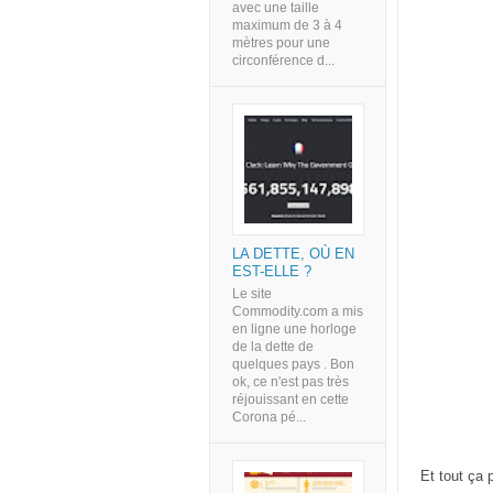
avec une taille
maximum de 3 à 4
mètres pour une
circonférence d...
LA DETTE, OÙ EN
EST-ELLE ?
Le site
Commodity.com a mis
en ligne une horloge
de la dette de
quelques pays . Bon
ok, ce n'est pas très
réjouissant en cette
Corona pé...
Et tout ça 