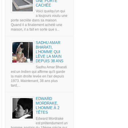
UNE PORTE
CACHÉE
Voici quelqu'un qui
a toujours voulu une
porte secrète dans sa maison.
Quand il a finalement acheté une
maison, il a fait en sorte que s...
SADHU AMAR
BHARATI,
L'HOMME QUI
LÈVE LA MAIN
DEPUIS 38 ANS
Sadhu Amar Bharati
est un Indien qui affirme qu'il garde
la main droite levée en l'air depuis
1973. Maintenant, 38 ans plus
tard,...
EDWARD
MORDRAKE,
L'HOMME À 2
TÊTES
Edward Mordrake
est prétendument un
homme anglais du 19ème siècle qui