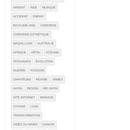
ARGENT
INDE
MUSIQUE
ACCIDENT
ENFANT
ROYAUME-UNIS
CHIRURGIE
CHIRURGIE ESTHÉTIQUE
MAQUILLAGE
AUSTRALIE
AFRIQUE
HÔTEL
OCÉANIE
TATOUAGES
ÉVOLUTION
GUERRE
POISSON
CHANTEURS
RÉGIME
ARMES
AVION
DESIGN
RELIGION
SITE INTERNET
MARIAGE
VOYAGE
LUXE
TRANSFORMATION
VIDÉO DU MARDI
CANADA