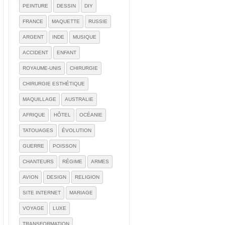
PEINTURE
DESSIN
DIY
FRANCE
MAQUETTE
RUSSIE
ARGENT
INDE
MUSIQUE
ACCIDENT
ENFANT
ROYAUME-UNIS
CHIRURGIE
CHIRURGIE ESTHÉTIQUE
MAQUILLAGE
AUSTRALIE
AFRIQUE
HÔTEL
OCÉANIE
TATOUAGES
ÉVOLUTION
GUERRE
POISSON
CHANTEURS
RÉGIME
ARMES
AVION
DESIGN
RELIGION
SITE INTERNET
MARIAGE
VOYAGE
LUXE
TRANSFORMATION