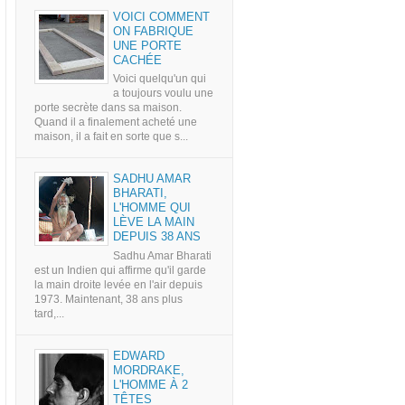
VOICI COMMENT
ON FABRIQUE
UNE PORTE
CACHÉE
Voici quelqu'un qui
a toujours voulu une
porte secrète dans sa maison.
Quand il a finalement acheté une
maison, il a fait en sorte que s...
SADHU AMAR
BHARATI,
L'HOMME QUI
LÈVE LA MAIN
DEPUIS 38 ANS
Sadhu Amar Bharati
est un Indien qui affirme qu'il garde
la main droite levée en l'air depuis
1973. Maintenant, 38 ans plus
tard,...
EDWARD
MORDRAKE,
L'HOMME À 2
TÊTES