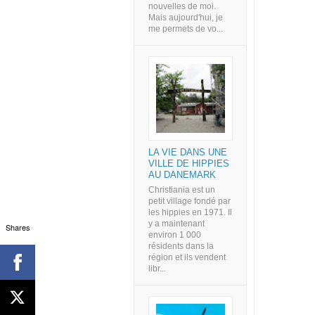
nouvelles de moi.
Mais aujourd'hui, je
me permets de vo...
LA VIE DANS UNE
VILLE DE HIPPIES
AU DANEMARK
Christiania est un
petit village fondé par
les hippies en 1971. Il
y a maintenant
Shares
environ 1 000
résidents dans la
région et ils vendent
libr...