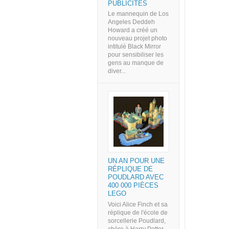
PUBLICITÉS
Le mannequin de Los
Angeles Deddeh
Howard a créé un
nouveau projet photo
intitulé Black Mirror
pour sensibiliser les
gens au manque de
diver...
UN AN POUR UNE
RÉPLIQUE DE
POUDLARD AVEC
400 000 PIÈCES
LEGO
Voici Alice Finch et sa
réplique de l'école de
sorcellerie Poudlard,
chère à Harry Potter,