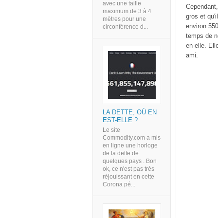
avec une taille
Cependant, 
maximum de 3 à 4
gros et qu'
mètres pour une
environ 550
circonférence d...
temps de no
en elle. El
ami.
LA DETTE, OÙ EN
EST-ELLE ?
Le site
Commodity.com a mis
en ligne une horloge
de la dette de
quelques pays . Bon
ok, ce n'est pas très
réjouissant en cette
Corona pé...