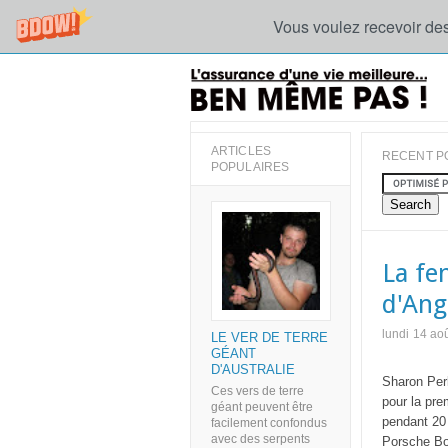
Vous voulez recevoir des
ARTICLES
RECENT P
POPULAIRES
La fe
d'Ang
lundi 14 ao
LE VER DE TERRE
GÉANT
D'AUSTRALIE
Sharon Perk
Ces vers de terre
pour la pre
géant peuvent être
pendant 20 
facilement confondus
avec des serpents
Porsche Box