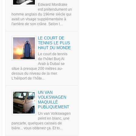
Edward Mordrake
est prétendument un
homme anglais du 19ème siècle qui
avait un visage supplémentaire à
l'arrière de son crâne. Selon l...
LE COURT DE
TENNIS LE PLUS
HAUT DU MONDE
Le court de tennis
de l'hôtel Burj Al
Arab à Dubaï se
situe à presque 200 mètres au-
dessus du niveau de la mer.
L'héliport de l’hôte...
UN VAN
VOLKSWAGEN
MAQUILLÉ
PUBLIQUEMENT
Un van Volkswagen
peint en blanc, une
pancarte, quelques caisses de
bière... vous obtenez ça. Et to...