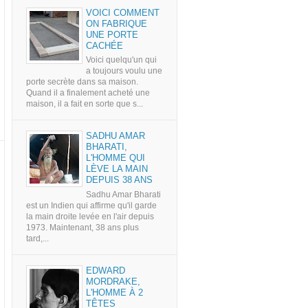
VOICI COMMENT
ON FABRIQUE
UNE PORTE
CACHÉE
Voici quelqu'un qui
a toujours voulu une
porte secrète dans sa maison.
Quand il a finalement acheté une
maison, il a fait en sorte que s...
SADHU AMAR
BHARATI,
L'HOMME QUI
LÈVE LA MAIN
DEPUIS 38 ANS
Sadhu Amar Bharati
est un Indien qui affirme qu'il garde
la main droite levée en l'air depuis
1973. Maintenant, 38 ans plus
tard,...
EDWARD
MORDRAKE,
L'HOMME À 2
TÊTES