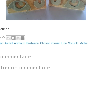
pour ça !
e VX
que
,
Animal
,
Animaux
,
Bostwana
,
Chasse
,
insolite
,
Lion
,
Sécurité
,
Vache
commentaire:
strer un commentaire