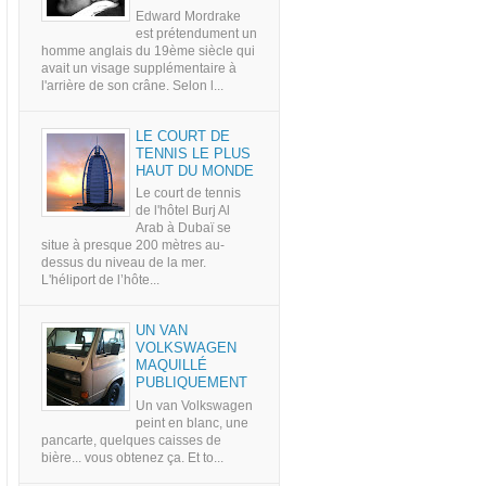
Edward Mordrake
est prétendument un
homme anglais du 19ème siècle qui
avait un visage supplémentaire à
l'arrière de son crâne. Selon l...
LE COURT DE
TENNIS LE PLUS
HAUT DU MONDE
Le court de tennis
de l'hôtel Burj Al
Arab à Dubaï se
situe à presque 200 mètres au-
dessus du niveau de la mer.
L'héliport de l’hôte...
UN VAN
VOLKSWAGEN
MAQUILLÉ
PUBLIQUEMENT
Un van Volkswagen
peint en blanc, une
pancarte, quelques caisses de
bière... vous obtenez ça. Et to...