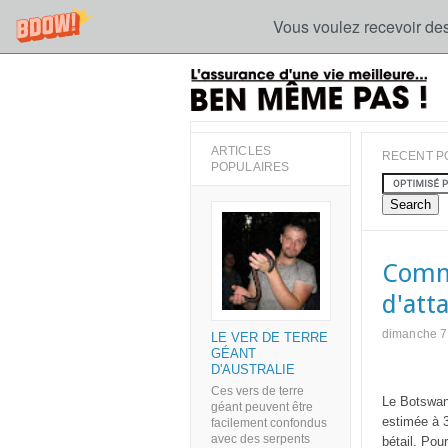
Vous voulez recevoir des
ARTICLES
RECENT P
POPULAIRES
Comme
d'att
dimanche 7
LE VER DE TERRE
GÉANT
D'AUSTRALIE
Ces vers de terre
Le Botswana
géant peuvent être
estimée à 3
facilement confondus
avec des serpents
bétail. Pou