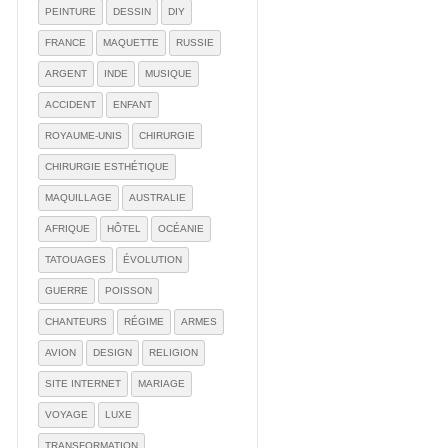
PEINTURE
DESSIN
DIY
FRANCE
MAQUETTE
RUSSIE
ARGENT
INDE
MUSIQUE
ACCIDENT
ENFANT
ROYAUME-UNIS
CHIRURGIE
CHIRURGIE ESTHÉTIQUE
MAQUILLAGE
AUSTRALIE
AFRIQUE
HÔTEL
OCÉANIE
TATOUAGES
ÉVOLUTION
GUERRE
POISSON
CHANTEURS
RÉGIME
ARMES
AVION
DESIGN
RELIGION
SITE INTERNET
MARIAGE
VOYAGE
LUXE
TRANSFORMATION