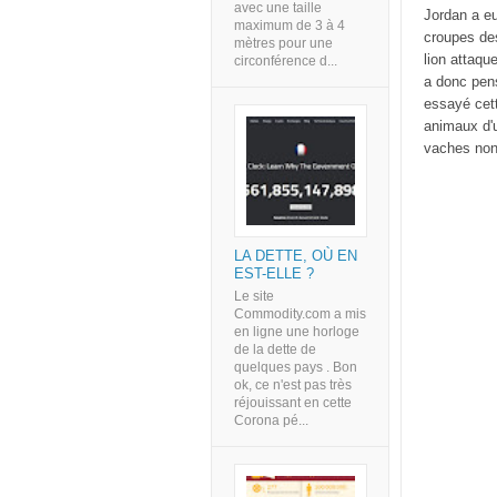
avec une taille
Jordan a eu
maximum de 3 à 4
croupes des
mètres pour une
lion attaqu
circonférence d...
a donc pensé
essayé cett
animaux d'u
vaches non
LA DETTE, OÙ EN
EST-ELLE ?
Le site
Commodity.com a mis
en ligne une horloge
de la dette de
quelques pays . Bon
ok, ce n'est pas très
réjouissant en cette
Corona pé...