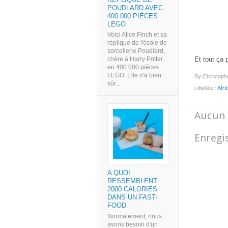
POUDLARD AVEC
400 000 PIÈCES
LEGO
Voici Alice Finch et sa
réplique de l'école de
sorcellerie Poudlard,
Et tout ça 
chère à Harry Potter,
en 400 000 pièces
LEGO. Elle n'a bien
By
Christoph
sûr...
Libellés :
Afri
Aucun 
Enregi
A QUOI
RESSEMBLENT
2000 CALORIES
DANS UN FAST-
FOOD
Normalement, nous
avons besoin d'un