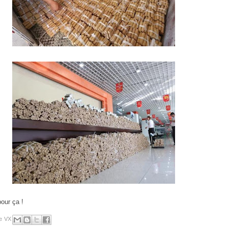
pour ça !
e VX