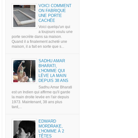
VOICI COMMENT
ON FABRIQUE
UNE PORTE
CACHÉE
Voici quelqu'un qui
a toujours voulu une
porte secrète dans sa maison.
Quand il a finalement acheté une
maison, il a fait en sorte que s...
SADHU AMAR
BHARATI,
L'HOMME QUI
LÈVE LA MAIN
DEPUIS 38 ANS
Sadhu Amar Bharati
est un Indien qui affirme qu'il garde
la main droite levée en l'air depuis
1973. Maintenant, 38 ans plus
tard,...
EDWARD
MORDRAKE,
L'HOMME À 2
TÊTES