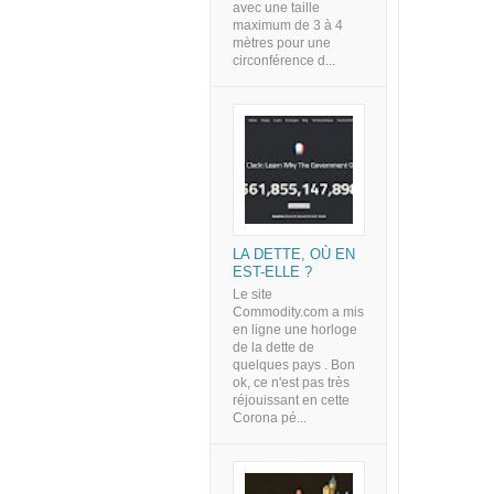
avec une taille
maximum de 3 à 4
mètres pour une
circonférence d...
LA DETTE, OÙ EN
EST-ELLE ?
Le site
Commodity.com a mis
en ligne une horloge
de la dette de
quelques pays . Bon
ok, ce n'est pas très
réjouissant en cette
Corona pé...