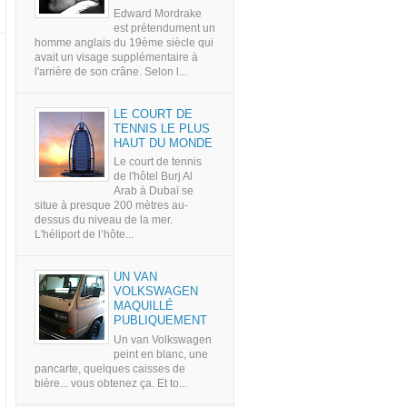
Edward Mordrake
est prétendument un
homme anglais du 19ème siècle qui
avait un visage supplémentaire à
l'arrière de son crâne. Selon l...
LE COURT DE
TENNIS LE PLUS
HAUT DU MONDE
Le court de tennis
de l'hôtel Burj Al
Arab à Dubaï se
situe à presque 200 mètres au-
dessus du niveau de la mer.
L'héliport de l’hôte...
UN VAN
VOLKSWAGEN
MAQUILLÉ
PUBLIQUEMENT
Un van Volkswagen
peint en blanc, une
pancarte, quelques caisses de
bière... vous obtenez ça. Et to...