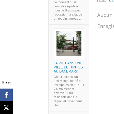
Libellés :
Ach
ce moment où un
crocodile (qu'ils ont
nommé Brutus, pour
Aucun 
l'occasion) a attaqué
un requin taureau....
Enregi
LA VIE DANS UNE
VILLE DE HIPPIES
AU DANEMARK
Christiania est un
petit village fondé par
Shares
les hippies en 1971. Il
y a maintenant
environ 1 000
résidents dans la
région et ils vendent
libr...