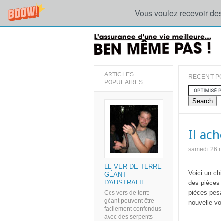
Vous voulez recevoir des
ARTICLES
RECENT P
POPULAIRES
Il ac
samedi 26 
LE VER DE TERRE
Voici un ch
GÉANT
D'AUSTRALIE
des pièces 
pièces pesa
Ces vers de terre
géant peuvent être
nouvelle vo
facilement confondus
avec des serpents