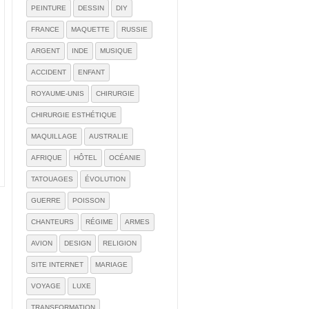
PEINTURE
DESSIN
DIY
FRANCE
MAQUETTE
RUSSIE
ARGENT
INDE
MUSIQUE
ACCIDENT
ENFANT
ROYAUME-UNIS
CHIRURGIE
CHIRURGIE ESTHÉTIQUE
MAQUILLAGE
AUSTRALIE
AFRIQUE
HÔTEL
OCÉANIE
TATOUAGES
ÉVOLUTION
GUERRE
POISSON
CHANTEURS
RÉGIME
ARMES
AVION
DESIGN
RELIGION
SITE INTERNET
MARIAGE
VOYAGE
LUXE
TRANSFORMATION