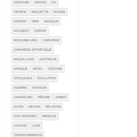
PEINTURE
DESSIN
DIY
FRANCE
MAQUETTE
RUSSIE
ARGENT
INDE
MUSIQUE
ACCIDENT
ENFANT
ROYAUME-UNIS
CHIRURGIE
CHIRURGIE ESTHÉTIQUE
MAQUILLAGE
AUSTRALIE
AFRIQUE
HÔTEL
OCÉANIE
TATOUAGES
ÉVOLUTION
GUERRE
POISSON
CHANTEURS
RÉGIME
ARMES
AVION
DESIGN
RELIGION
SITE INTERNET
MARIAGE
VOYAGE
LUXE
TRANSFORMATION