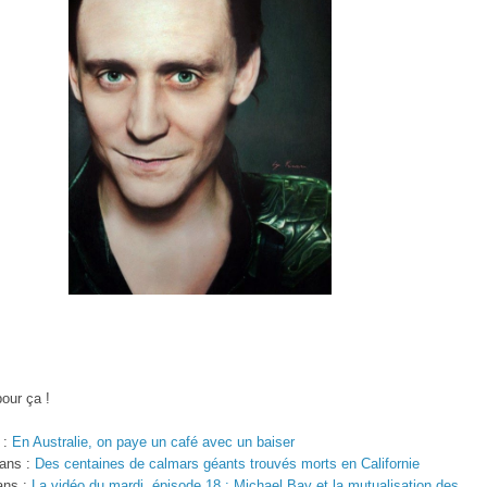
pour ça !
 :
En Australie, on paye un café avec un baiser
 ans :
Des centaines de calmars géants trouvés morts en Californie
 ans :
La vidéo du mardi, épisode 18 : Michael Bay et la mutualisation des