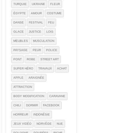
TURQUIE
UKRAINE
FLEUR
ÉGYPTE
AMOUR
COSTUME
DANSE
FESTIVAL
FEU
GLACE
JUSTICE
LOIS
MEUBLES
MUSCULATION
PAYSAGE
PEUR
POLICE
PONT
ROBE
STREET ART
SUPER HÉRO
TRAVAUX
ACHAT
APPLE
ARAIGNÉE
ATTRACTION
BODY MODIFICATION
CARAVANE
CHILI
DORMIR
FACEBOOK
HORREUR
INDONÉSIE
JEUX VIDÉO
NORVÈGE
NUE
POLOGNE
POUPÉES
RICHE