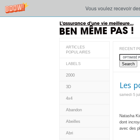
Vous voulez recevoir des
ARTICLES
RECENT P
POPULAIRES
LABELS
2000
Les p
3D
samedi 5 ju
4x4
Abandon
Natasha Kin
Abeilles
dont incroy
avec des p
Abri