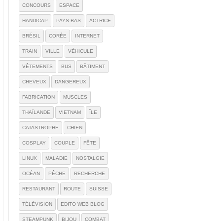
CONCOURS
ESPACE
HANDICAP
PAYS-BAS
ACTRICE
BRÉSIL
CORÉE
INTERNET
TRAIN
VILLE
VÉHICULE
VÊTEMENTS
BUS
BÂTIMENT
CHEVEUX
DANGEREUX
FABRICATION
MUSCLES
THAÏLANDE
VIETNAM
ÎLE
CATASTROPHE
CHIEN
COSPLAY
COUPLE
FÊTE
LINUX
MALADIE
NOSTALGIE
OCÉAN
PÊCHE
RECHERCHE
RESTAURANT
ROUTE
SUISSE
TÉLÉVISION
EDITO WEB BLOG
STEAMPUNK
BIJOU
COMBAT