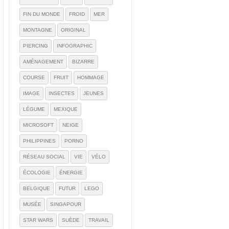
FIN DU MONDE
FROID
MER
MONTAGNE
ORIGINAL
PIERCING
INFOGRAPHIC
AMÉNAGEMENT
BIZARRE
COURSE
FRUIT
HOMMAGE
IMAGE
INSECTES
JEUNES
LÉGUME
MEXIQUE
MICROSOFT
NEIGE
PHILIPPINES
PORNO
RÉSEAU SOCIAL
VIE
VÉLO
ÉCOLOGIE
ÉNERGIE
BELGIQUE
FUTUR
LEGO
MUSÉE
SINGAPOUR
STAR WARS
SUÈDE
TRAVAIL