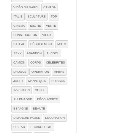
VIDÉO DU MARDI
CANADA
ITALIE
SCULPTURE
TOP
CINÉMA
IDIOTIE
VENTE
CONSTRUCTION
VIEUX
BATEAU
DÉGUISEMENT
MOTO
SEXY
ABANDON
ALCOOL
CAMION
CORPS
CÉLÉBRITÉS
DROGUE
OPÉRATION
ARBRE
JOUET
MANNEQUIN
BOISSON
INVENTION
MONDE
ALLEMAGNE
DÉCOUVERTE
ESPAGNE
BEAUTÉ
DIMANCHE PAUSE
DÉCORATION
OISEAU
TECHNOLOGIE