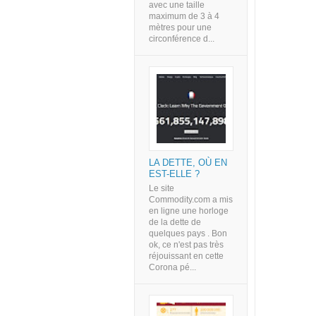
avec une taille
maximum de 3 à 4
mètres pour une
circonférence d...
LA DETTE, OÙ EN
EST-ELLE ?
Le site
Commodity.com a mis
en ligne une horloge
de la dette de
quelques pays . Bon
ok, ce n'est pas très
réjouissant en cette
Corona pé...