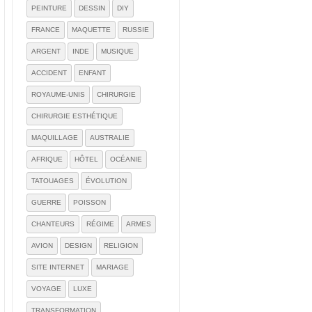
PEINTURE
DESSIN
DIY
FRANCE
MAQUETTE
RUSSIE
ARGENT
INDE
MUSIQUE
ACCIDENT
ENFANT
ROYAUME-UNIS
CHIRURGIE
CHIRURGIE ESTHÉTIQUE
MAQUILLAGE
AUSTRALIE
AFRIQUE
HÔTEL
OCÉANIE
TATOUAGES
ÉVOLUTION
GUERRE
POISSON
CHANTEURS
RÉGIME
ARMES
AVION
DESIGN
RELIGION
SITE INTERNET
MARIAGE
VOYAGE
LUXE
TRANSFORMATION