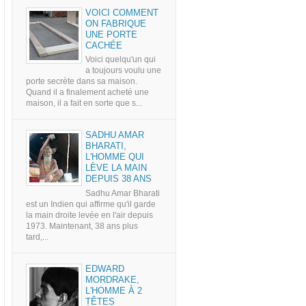
VOICI COMMENT
ON FABRIQUE
UNE PORTE
CACHÉE
Voici quelqu'un qui
a toujours voulu une
porte secrète dans sa maison.
Quand il a finalement acheté une
maison, il a fait en sorte que s...
SADHU AMAR
BHARATI,
L'HOMME QUI
LÈVE LA MAIN
DEPUIS 38 ANS
Sadhu Amar Bharati
est un Indien qui affirme qu'il garde
la main droite levée en l'air depuis
1973. Maintenant, 38 ans plus
tard,...
EDWARD
MORDRAKE,
L'HOMME À 2
TÊTES