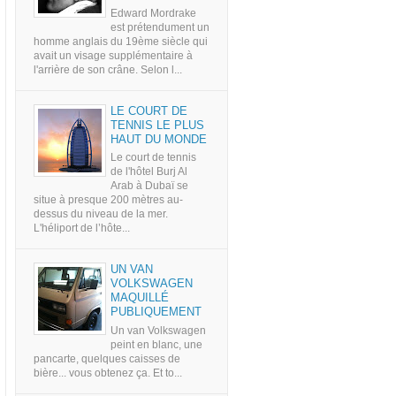
Edward Mordrake
est prétendument un
homme anglais du 19ème siècle qui
avait un visage supplémentaire à
l'arrière de son crâne. Selon l...
LE COURT DE
TENNIS LE PLUS
HAUT DU MONDE
Le court de tennis
de l'hôtel Burj Al
Arab à Dubaï se
situe à presque 200 mètres au-
dessus du niveau de la mer.
L'héliport de l’hôte...
UN VAN
VOLKSWAGEN
MAQUILLÉ
PUBLIQUEMENT
Un van Volkswagen
peint en blanc, une
pancarte, quelques caisses de
bière... vous obtenez ça. Et to...