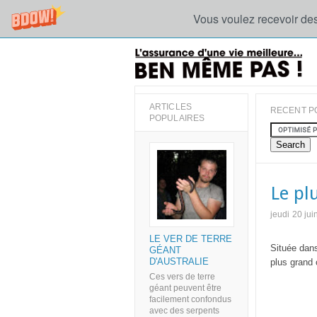
Vous voulez recevoir des
ARTICLES
RECENT P
POPULAIRES
Le pl
jeudi 20 ju
LE VER DE TERRE
Située dans
GÉANT
D'AUSTRALIE
plus grand 
Ces vers de terre
géant peuvent être
facilement confondus
avec des serpents