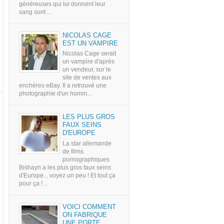
généreuses qui lui donnent leur
sang sont ...
NICOLAS CAGE
EST UN VAMPIRE
Nicolas Cage serait
un vampire d'après
un vendeur, sur le
site de ventes aux
enchères eBay. Il a retrouvé une
photographie d'un homm...
LES PLUS GROS
FAUX SEINS
D'EUROPE
La star allemande
de films
pornographiques
Bishayn a les plus gros faux seins
d'Europe... voyez un peu ! Et tout ça
pour ça ! ...
VOICI COMMENT
ON FABRIQUE
UNE PORTE