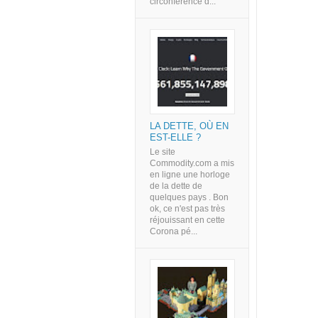
circonférence d...
LA DETTE, OÙ EN
EST-ELLE ?
Le site
Commodity.com a mis
en ligne une horloge
de la dette de
quelques pays . Bon
ok, ce n'est pas très
réjouissant en cette
Corona pé...