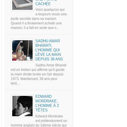
CACHÉE
Voici quelqu'un qui
a toujours voulu une
porte secrète dans sa maison.
Quand il a finalement acheté une
maison, il a fait en sorte que s...
SADHU AMAR
BHARATI,
L'HOMME QUI
LÈVE LA MAIN
DEPUIS 38 ANS
Sadhu Amar Bharati
est un Indien qui affirme qu'il garde
la main droite levée en l'air depuis
1973. Maintenant, 38 ans plus
tard,...
EDWARD
MORDRAKE,
L'HOMME À 2
TÊTES
Edward Mordrake
est prétendument un
homme anglais du 19ème siècle qui