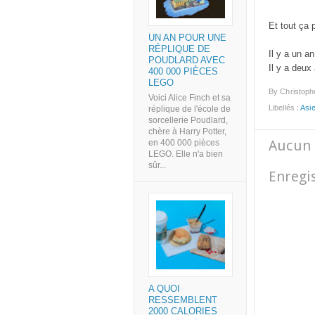
Et tout ça 
UN AN POUR UNE
RÉPLIQUE DE
Il y a un an
POUDLARD AVEC
Il y a deux
400 000 PIÈCES
LEGO
By
Christoph
Voici Alice Finch et sa
Libellés :
Asi
réplique de l'école de
sorcellerie Poudlard,
chère à Harry Potter,
Aucun 
en 400 000 pièces
LEGO. Elle n'a bien
sûr...
Enregi
A QUOI
RESSEMBLENT
2000 CALORIES