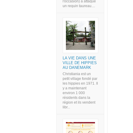
l'occasion) a attaqué
un requin taureau....
LA VIE DANS UNE
VILLE DE HIPPIES
AU DANEMARK
Christiania est un
petit village fondé par
les hippies en 1971. Il
y a maintenant
environ 1 000
résidents dans la
région et ils vendent
libr...