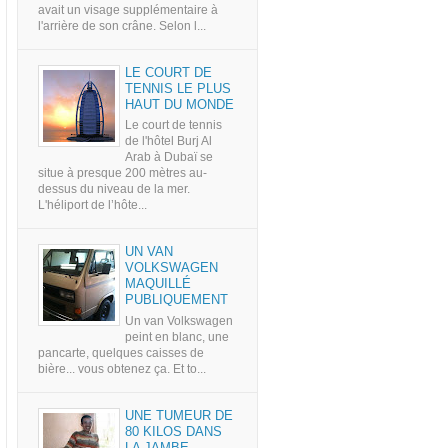
avait un visage supplémentaire à
l'arrière de son crâne. Selon l...
LE COURT DE
TENNIS LE PLUS
HAUT DU MONDE
Le court de tennis
de l'hôtel Burj Al
Arab à Dubaï se
situe à presque 200 mètres au-
dessus du niveau de la mer.
L'héliport de l’hôte...
UN VAN
VOLKSWAGEN
MAQUILLÉ
PUBLIQUEMENT
Un van Volkswagen
peint en blanc, une
pancarte, quelques caisses de
bière... vous obtenez ça. Et to...
UNE TUMEUR DE
80 KILOS DANS
LA JAMBE