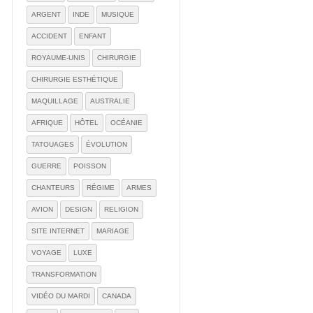
ARGENT
INDE
MUSIQUE
ACCIDENT
ENFANT
ROYAUME-UNIS
CHIRURGIE
CHIRURGIE ESTHÉTIQUE
MAQUILLAGE
AUSTRALIE
AFRIQUE
HÔTEL
OCÉANIE
TATOUAGES
ÉVOLUTION
GUERRE
POISSON
CHANTEURS
RÉGIME
ARMES
AVION
DESIGN
RELIGION
SITE INTERNET
MARIAGE
VOYAGE
LUXE
TRANSFORMATION
VIDÉO DU MARDI
CANADA