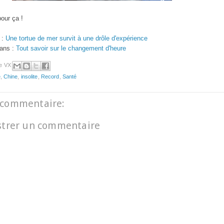
pour ça !
 :
Une tortue de mer survit à une drôle d'expérience
 ans :
Tout savoir sur le changement d'heure
e VX
e
,
Chine
,
insolite
,
Record
,
Santé
commentaire:
strer un commentaire