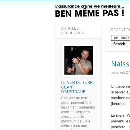
ARTICLES
RECENT P
POPULAIRES
Naiss
mercredi 2
LE VER DE TERRE
Un bébé imp
GÉANT
D'AUSTRALIE
le record s
province de
Ces vers de terre
géant peuvent être
(heureusem
facilement confondus
avec des serpents
La mère, Wa
avec une taille
prévenu le
maximum de 3 à 4
mètres pour une
première, 