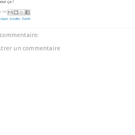
pour ça !
e VX
rique
,
insolite
,
Santé
commentaire:
strer un commentaire