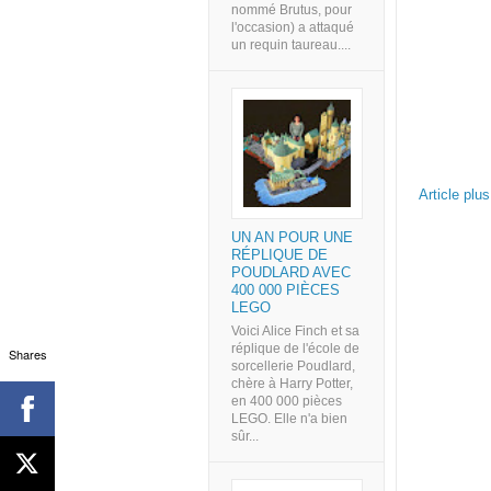
nommé Brutus, pour
l'occasion) a attaqué
un requin taureau....
Article plu
UN AN POUR UNE
RÉPLIQUE DE
POUDLARD AVEC
400 000 PIÈCES
LEGO
Voici Alice Finch et sa
réplique de l'école de
Shares
sorcellerie Poudlard,
chère à Harry Potter,
en 400 000 pièces
LEGO. Elle n'a bien
sûr...