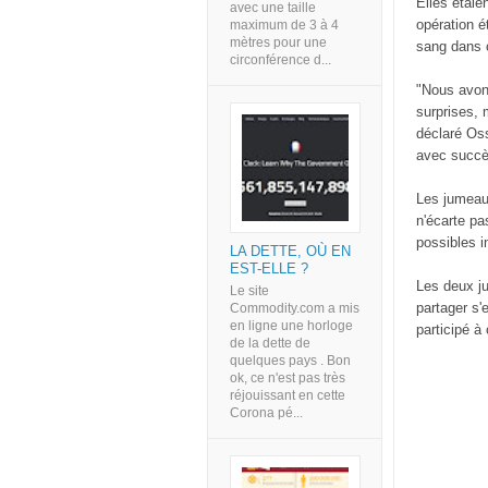
Elles étaie
avec une taille
opération é
maximum de 3 à 4
mètres pour une
sang dans c
circonférence d...
"Nous avons
surprises, 
déclaré Os
avec succè
Les jumeaux 
n'écarte pa
possibles i
LA DETTE, OÙ EN
EST-ELLE ?
Les deux j
Le site
partager s'
Commodity.com a mis
en ligne une horloge
participé à
de la dette de
quelques pays . Bon
ok, ce n'est pas très
réjouissant en cette
Corona pé...