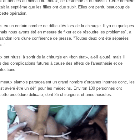
nt attachées au niveau du thorax, de l'estomac et du bassin. Cette dernière
tait la septième que les filles ont due subir. Elles ont perdu beaucoup de
ette opération.
 eu un certain nombre de difficultés lors de la chirurgie. Il ya eu quelques
mais nous avons été en mesure de fixer et de résoudre les problèmes", a
sandon lors d'une conférence de presse. "Toutes deux ont été séparées
s."
ont réussi à sortir de la chirurgie en «bon état», a-t-il ajouté, mais il
s des complications futures à cause des effets de l'anesthésie et de
nfections.
umeaux siamois partageaient un grand nombre d'organes internes donc, les
est avéré être un défi pour les médecins. Environ 100 personnes ont
 cette procédure délicate, dont 25 chirurgiens et anesthésistes.