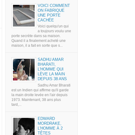
VOICI COMMENT
ON FABRIQUE
UNE PORTE
CACHÉE
Voici quelqu'un qui
a toujours voulu une
porte secrète dans sa maison.
Quand il a finalement acheté une
maison, il a fait en sorte que s...
SADHU AMAR
BHARATI,
L'HOMME QUI
LÈVE LA MAIN
DEPUIS 38 ANS
Sadhu Amar Bharati
est un Indien qui affirme qu'il garde
la main droite levée en l'air depuis
1973. Maintenant, 38 ans plus
tard,...
EDWARD
MORDRAKE,
L'HOMME À 2
TÊTES