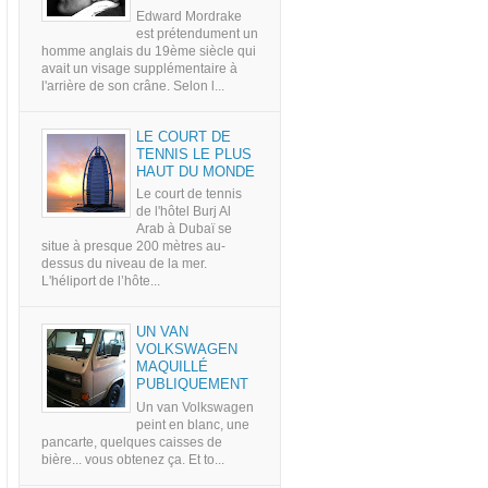
Edward Mordrake
est prétendument un
homme anglais du 19ème siècle qui
avait un visage supplémentaire à
l'arrière de son crâne. Selon l...
LE COURT DE
TENNIS LE PLUS
HAUT DU MONDE
Le court de tennis
de l'hôtel Burj Al
Arab à Dubaï se
situe à presque 200 mètres au-
dessus du niveau de la mer.
L'héliport de l’hôte...
UN VAN
VOLKSWAGEN
MAQUILLÉ
PUBLIQUEMENT
Un van Volkswagen
peint en blanc, une
pancarte, quelques caisses de
bière... vous obtenez ça. Et to...