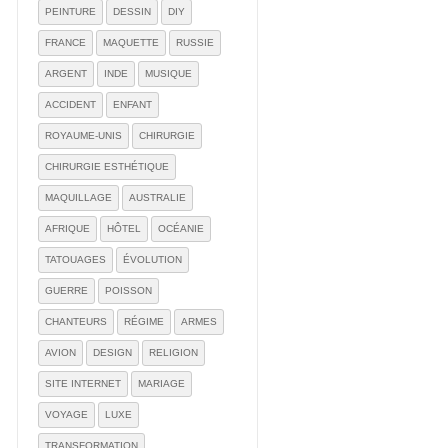
PEINTURE
DESSIN
DIY
FRANCE
MAQUETTE
RUSSIE
ARGENT
INDE
MUSIQUE
ACCIDENT
ENFANT
ROYAUME-UNIS
CHIRURGIE
CHIRURGIE ESTHÉTIQUE
MAQUILLAGE
AUSTRALIE
AFRIQUE
HÔTEL
OCÉANIE
TATOUAGES
ÉVOLUTION
GUERRE
POISSON
CHANTEURS
RÉGIME
ARMES
AVION
DESIGN
RELIGION
SITE INTERNET
MARIAGE
VOYAGE
LUXE
TRANSFORMATION