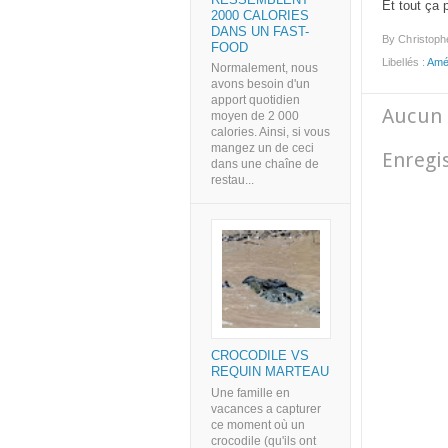
Et tout ça 
2000 CALORIES
DANS UN FAST-
By
Christoph
FOOD
Libellés :
Amé
Normalement, nous
avons besoin d'un
apport quotidien
Aucun 
moyen de 2 000
calories. Ainsi, si vous
mangez un de ceci
Enregi
dans une chaîne de
restau...
CROCODILE VS
REQUIN MARTEAU
Une famille en
vacances a capturer
ce moment où un
crocodile (qu'ils ont