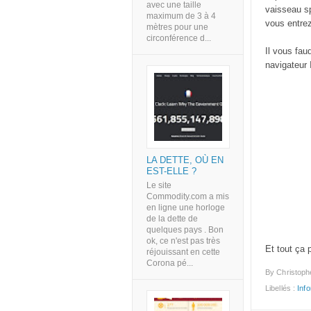
avec une taille
vaisseau sp
maximum de 3 à 4
vous entre
mètres pour une
circonférence d...
Il vous fau
navigateur 
LA DETTE, OÙ EN
EST-ELLE ?
Le site
Commodity.com a mis
en ligne une horloge
de la dette de
quelques pays . Bon
ok, ce n'est pas très
Et tout ça 
réjouissant en cette
Corona pé...
By
Christoph
Libellés :
Inf