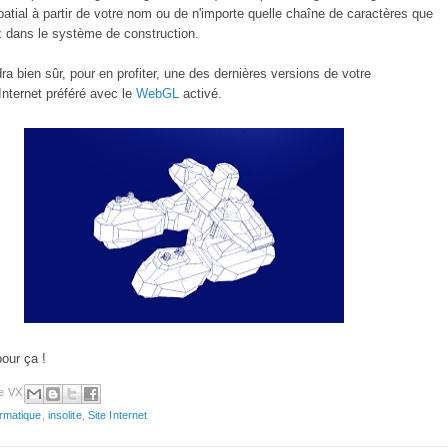
atial à partir de votre nom ou de n'importe quelle chaîne de caractères que
z dans le système de construction.
dra bien sûr, pour en profiter, une des dernières versions de votre
Internet préféré avec le
WebGL
activé.
pour ça !
e VX
ormatique
,
insolite
,
Site Internet