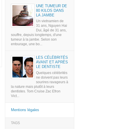
UNE TUMEUR DE
80 KILOS DANS
LA JAMBE
Un vietnamien de
31 ans, Nguyen Hai
Dui, âgé de 31 ans,
souffre, depuis longtemps, d'une
tumeur à la jambe. Selon son
entourage, une bo...
LES CÉLÉBRITÉS
AVANT ET APRÈS
LE DENTISTE
Quelques célébrités
ne doivent pas leurs
sourires ravageurs à
la nature mais plutôt à leurs
dentistes. Tom Cruise Zac Efron
Vict...
Mentions légales
TAGS