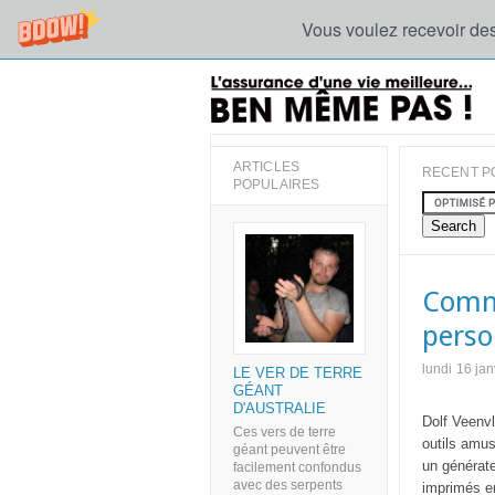
Vous voulez recevoir des
ARTICLES
RECENT P
POPULAIRES
Comma
perso
lundi 16 ja
LE VER DE TERRE
GÉANT
D'AUSTRALIE
Dolf Veenv
Ces vers de terre
outils amu
géant peuvent être
un générate
facilement confondus
avec des serpents
imprimés e