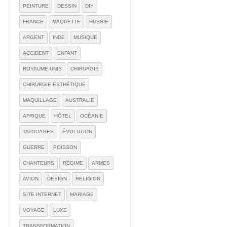
PEINTURE
DESSIN
DIY
FRANCE
MAQUETTE
RUSSIE
ARGENT
INDE
MUSIQUE
ACCIDENT
ENFANT
ROYAUME-UNIS
CHIRURGIE
CHIRURGIE ESTHÉTIQUE
MAQUILLAGE
AUSTRALIE
AFRIQUE
HÔTEL
OCÉANIE
TATOUAGES
ÉVOLUTION
GUERRE
POISSON
CHANTEURS
RÉGIME
ARMES
AVION
DESIGN
RELIGION
SITE INTERNET
MARIAGE
VOYAGE
LUXE
TRANSFORMATION