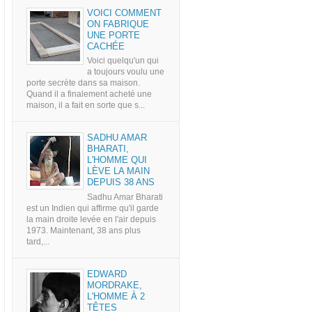
VOICI COMMENT
ON FABRIQUE
UNE PORTE
CACHÉE
Voici quelqu'un qui
a toujours voulu une
porte secrète dans sa maison.
Quand il a finalement acheté une
maison, il a fait en sorte que s...
SADHU AMAR
BHARATI,
L'HOMME QUI
LÈVE LA MAIN
DEPUIS 38 ANS
Sadhu Amar Bharati
est un Indien qui affirme qu'il garde
la main droite levée en l'air depuis
1973. Maintenant, 38 ans plus
tard,...
EDWARD
MORDRAKE,
L'HOMME À 2
TÊTES