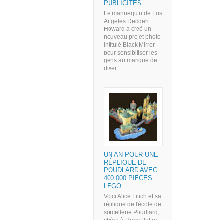
PUBLICITÉS
Le mannequin de Los
Angeles Deddeh
Howard a créé un
nouveau projet photo
intitulé Black Mirror
pour sensibiliser les
gens au manque de
diver...
UN AN POUR UNE
RÉPLIQUE DE
POUDLARD AVEC
400 000 PIÈCES
LEGO
Voici Alice Finch et sa
réplique de l'école de
sorcellerie Poudlard,
chère à Harry Potter,