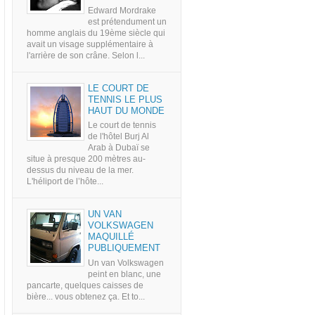
Edward Mordrake
est prétendument un
homme anglais du 19ème siècle qui
avait un visage supplémentaire à
l'arrière de son crâne. Selon l...
LE COURT DE
TENNIS LE PLUS
HAUT DU MONDE
Le court de tennis
de l'hôtel Burj Al
Arab à Dubaï se
situe à presque 200 mètres au-
dessus du niveau de la mer.
L'héliport de l’hôte...
UN VAN
VOLKSWAGEN
MAQUILLÉ
PUBLIQUEMENT
Un van Volkswagen
peint en blanc, une
pancarte, quelques caisses de
bière... vous obtenez ça. Et to...