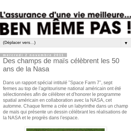
▼
mercredi 2 novembre 2011
Des champs de maïs célèbrent les 50
ans de la Nasa
Dans un rapport spécial
intitulé
"Space Farm 7
",
sept
fermes
au top de l'a
gritourisme
national américain
ont été
sélectionnées
afin de célébrer
et d'honorer le
programme
spatial américain
en collaboration avec
la NASA
, cet
automne.
Chaque ferme
a crée un
labyrinthe dans un champ
de maïs
qui
présente un dessin
célébrant les réalisations
de
la NASA
et le progrès
dans l'espace.