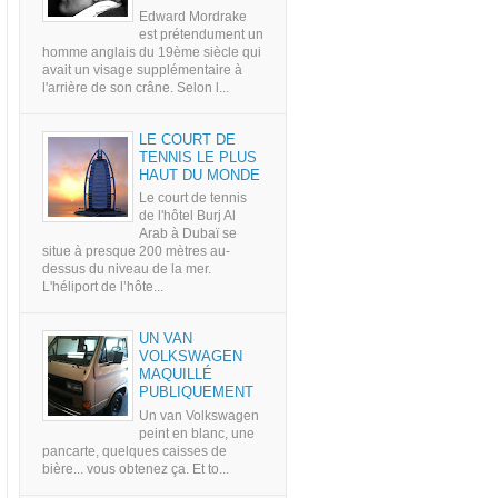
Edward Mordrake
est prétendument un
homme anglais du 19ème siècle qui
avait un visage supplémentaire à
l'arrière de son crâne. Selon l...
LE COURT DE
TENNIS LE PLUS
HAUT DU MONDE
Le court de tennis
de l'hôtel Burj Al
Arab à Dubaï se
situe à presque 200 mètres au-
dessus du niveau de la mer.
L'héliport de l’hôte...
UN VAN
VOLKSWAGEN
MAQUILLÉ
PUBLIQUEMENT
Un van Volkswagen
peint en blanc, une
pancarte, quelques caisses de
bière... vous obtenez ça. Et to...