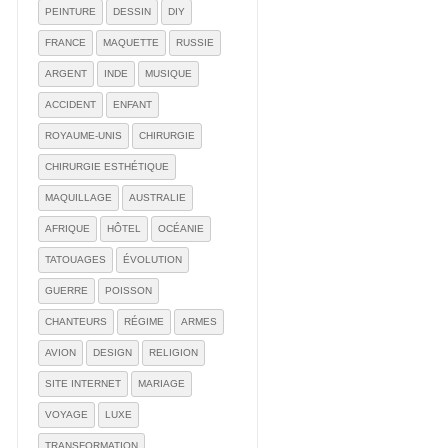
PEINTURE
DESSIN
DIY
FRANCE
MAQUETTE
RUSSIE
ARGENT
INDE
MUSIQUE
ACCIDENT
ENFANT
ROYAUME-UNIS
CHIRURGIE
CHIRURGIE ESTHÉTIQUE
MAQUILLAGE
AUSTRALIE
AFRIQUE
HÔTEL
OCÉANIE
TATOUAGES
ÉVOLUTION
GUERRE
POISSON
CHANTEURS
RÉGIME
ARMES
AVION
DESIGN
RELIGION
SITE INTERNET
MARIAGE
VOYAGE
LUXE
TRANSFORMATION