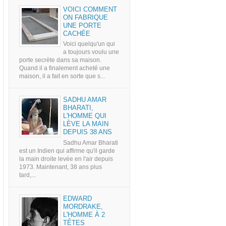
VOICI COMMENT
ON FABRIQUE
UNE PORTE
CACHÉE
Voici quelqu'un qui
a toujours voulu une
porte secrète dans sa maison.
Quand il a finalement acheté une
maison, il a fait en sorte que s...
SADHU AMAR
BHARATI,
L'HOMME QUI
LÈVE LA MAIN
DEPUIS 38 ANS
Sadhu Amar Bharati
est un Indien qui affirme qu'il garde
la main droite levée en l'air depuis
1973. Maintenant, 38 ans plus
tard,...
EDWARD
MORDRAKE,
L'HOMME À 2
TÊTES