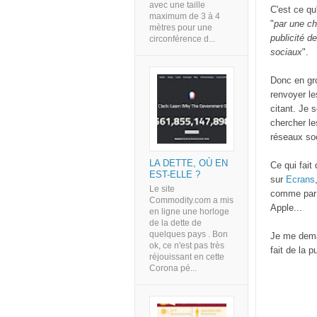
avec une taille
C'est ce qu
maximum de 3 à 4
"
par une ch
mètres pour une
publicité 
circonférence d...
sociaux
".
Donc en gro
renvoyer le
citant. Je 
chercher le
réseaux soc
LA DETTE, OÙ EN
Ce qui fai
EST-ELLE ?
sur
Ecrans
Le site
comme par e
Commodity.com a mis
Apple...
en ligne une horloge
de la dette de
quelques pays . Bon
Je me deman
ok, ce n'est pas très
fait de la p
réjouissant en cette
Corona pé...