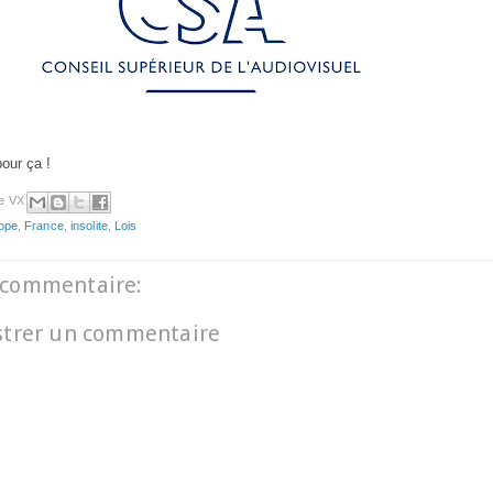
pour ça !
e VX
ope
,
France
,
insolite
,
Lois
commentaire:
strer un commentaire