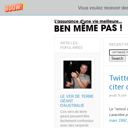
Vous voulez recevoir des
ARTICLES
RECENT P
POPULAIRES
Twitte
citer
jeudi 9 juin
LE VER DE TERRE
GÉANT
D'AUSTRALIE
Le "
renvoi 
Ces vers de terre
caractère p
géant peuvent être
mars 1992 p
facilement confondus
avec des serpents